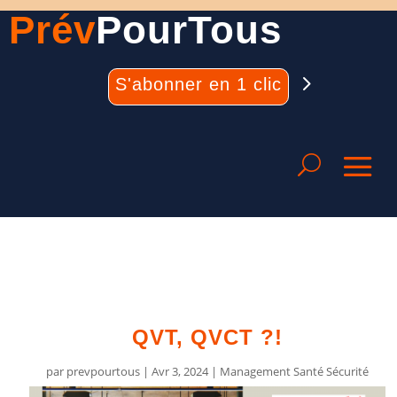
Prév
PourTous
S'abonner en 1 clic
QVT, QVCT ?!
par
prevpourtous
|
Avr 3, 2024
|
Management Santé Sécurité