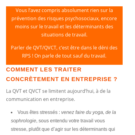
Vous l’avez compris absolument rien sur la
prévention des risques psychosociaux, encore
moins sur le travail et les déterminants des
situations de travail.
Parler de QVT/QVCT, c’est être dans le déni des
RPS ! On parle de tout sauf du travail.
COMMENT LES TRAITER
CONCRÈTEMENT EN ENTREPRISE ?
La QVT et QVCT se limitent aujourd’hui, à de la
communication en entreprise.
Vous êtes stressés :
venez faire du yoga, de la
sophrologie
, sous entendu votre travail vous
stresse, plutôt que d’agir sur les déterminants qui