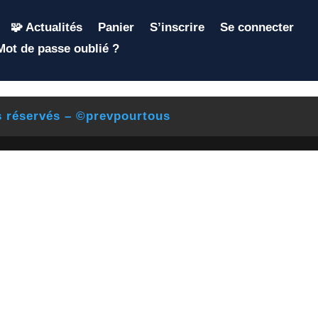
🧩 Actualités
Panier
S’inscrire
Se connecter
Mot de passe oublié ?
s réservés – ©prevpourtous