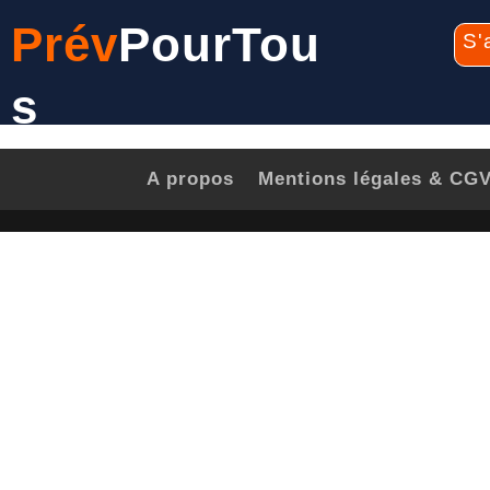
Prév
PourTou
S'
s
A propos
Mentions légales & CG