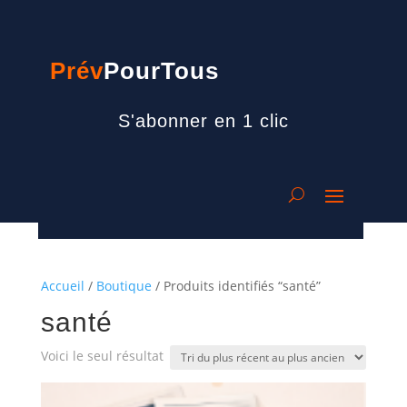
Prév
PourTous
S'abonner en 1 clic
Accueil
/
Boutique
/ Produits identifiés “santé”
santé
Voici le seul résultat