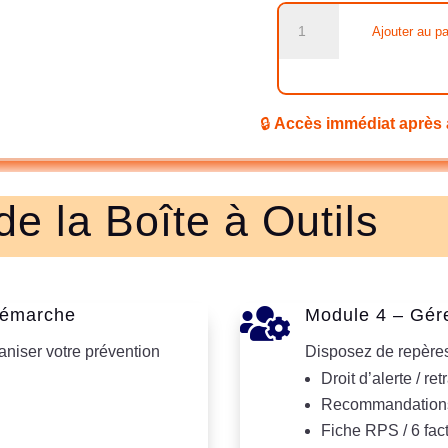
quantité
Ajouter au pa
de
La
Boîte
à
🔒
Accès immédiat après 
Outils
du
Préventeur
e la Boîte à Outils
de
Terrain

Démarche
Module 4 – Gére
niser votre prévention
Disposez de repères 
Droit d’alerte / retr
Recommandations 
Fiche RPS / 6 fa