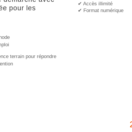
✔ Accès illimité
ée pour les
✔ Format numérique
thode
mploi
ence terrain pour répondre
ention