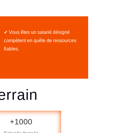
✔ Vous êtes un salarié désigné
compétent en quête de ressources
fiables.
errain
+1000