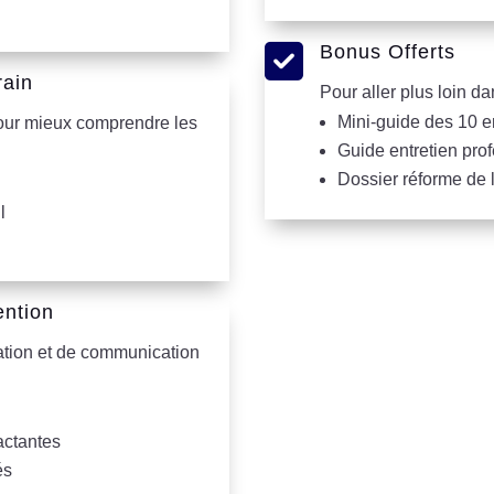

Bonus Offerts
rain
Pour aller plus loin da
Mini-guide des 10 e
our mieux comprendre les
Guide entretien prof
Dossier réforme de l
l
ention
sation et de communication
actantes
és