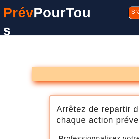
Prév
PourTou
S'
s
Arrêtez de repartir 
chaque action préve
Professionnalisez vot