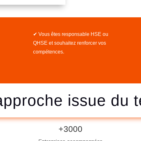
s
✔ Vous êtes responsable HSE ou
QHSE et souhaitez renforcer vos
compétences.
pproche issue du t
+3000