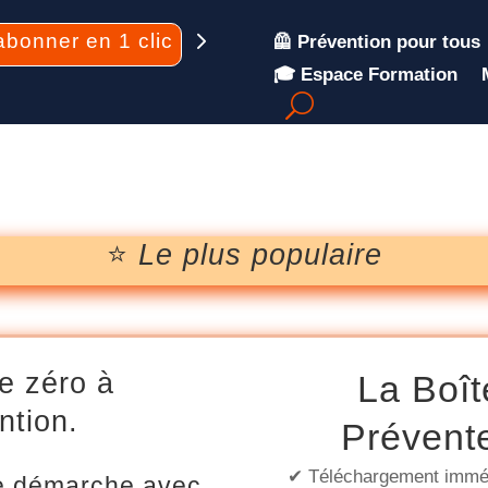
abonner en 1 clic
🦺 Prévention pour tous
🎓 Espace Formation
⭐
Le plus populaire
de zéro à
La Boît
ntion.
Prévente
✔ Téléchargement immé
re démarche avec