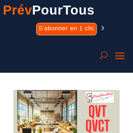
Prév
PourTous
S'abonner en 1 clic