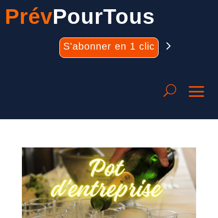
Prév
PourTous
S'abonner en 1 clic