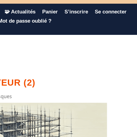
🧩 Actualités
Panier
S’inscrire
Se connecter
Mot de passe oublié ?
EUR (2)
sques