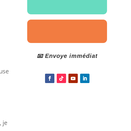
📧 Envoye immédiat
ause
 je