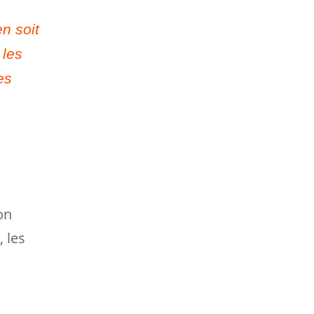
en soit
 les
es
on
, les