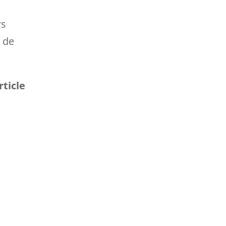
rs
r de
rticle