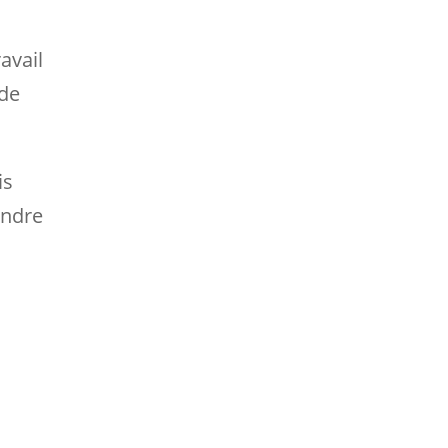
ravail
 de
is
endre