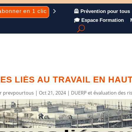
abonner en 1 clic
🦺 Prévention pour tous
🎓 Espace Formation
ES LIÉS AU TRAVAIL EN HAUT
ar
prevpourtous
|
Oct 21, 2024
|
DUERP et évaluation des ri