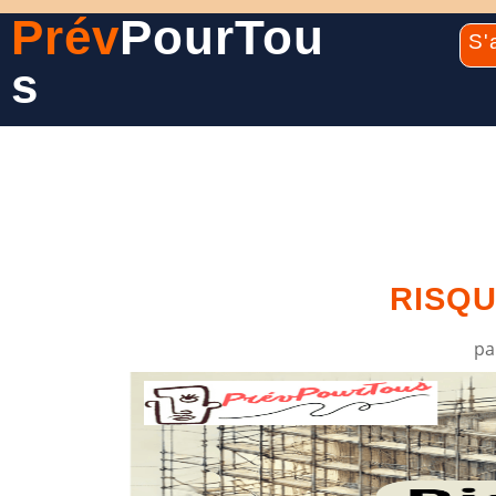
Prév
PourTou
S'
s
RISQU
p