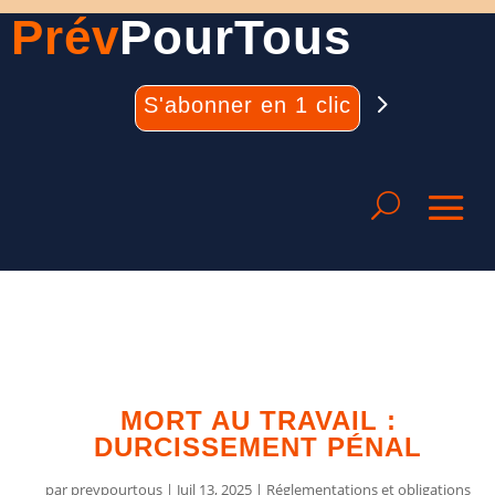
Prév
PourTous
S'abonner en 1 clic
MORT AU TRAVAIL :
DURCISSEMENT PÉNAL
par
prevpourtous
|
Juil 13, 2025
|
Réglementations et obligations