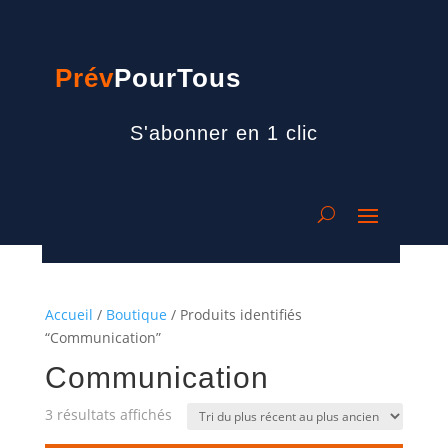
Prév
PourTous
S'abonner en 1 clic
Accueil
/
Boutique
/ Produits identifiés
“Communication”
Communication
Trié
3 résultats affichés
du