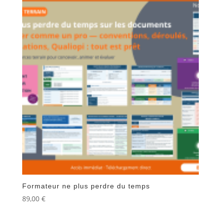
plus
récent
au
plus
ancien
Formateur ne plus perdre du temps
89,00
€