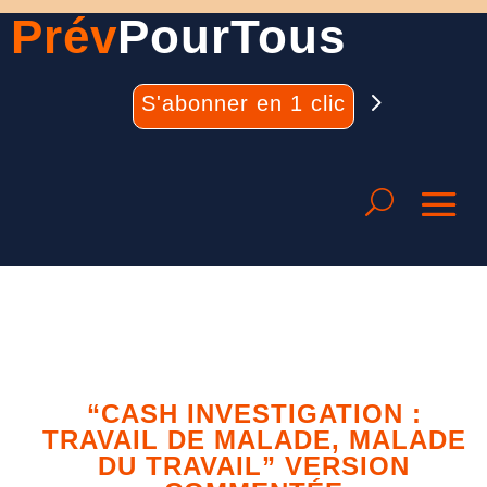
Prév
PourTous
S'abonner en 1 clic
“CASH INVESTIGATION :
TRAVAIL DE MALADE, MALADE
DU TRAVAIL” VERSION