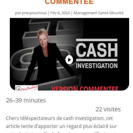
COMMENTÉE
par
prevpourtous
|
Fév 6, 2024
|
Management Santé Sécurité
26–39 minutes
22 visites
Chers téléspectateurs de cash investigation, cet
article tente d’apporter un regard plus éclairé sur