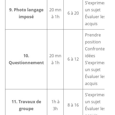
S’exprimer sur
9. Photo langage
20 mn
un sujet
6 à 20
imposé
à 1h
Évaluer les
acquis
Prendre
position
Confronter des
10.
20 mn
idées
6 à 12
Questionnement
à 1h
S’exprimer sur
un sujet
Évaluer les
acquis
S’exprimer sur
11. Travaux de
1h à
un sujet
8 à 16
groupe
3h
Évaluer les