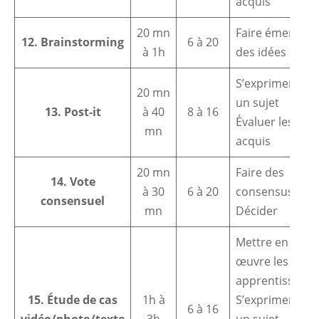
acquis
20 mn
Faire émerger
12. Brainstorming
6 à 20
à 1h
des idées
S’exprimer sur
20 mn
un sujet
13. Post-it
à 40
8 à 16
Évaluer les
mn
acquis
20 mn
Faire des
14. Vote
à 30
6 à 20
consensus
consensuel
mn
Décider
Mettre en
œuvre les
apprentissages
15. Étude de cas
1h à
S’exprimer sur
6 à 16
vidéo/photo/texte
3h
un sujet