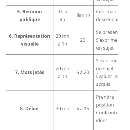
5. Réunion
1h à
Information
illimité
publique
4h
descendante
Se présenter
6. Représentation
20 mn
20
S’exprimer sur
visuelle
à 1h
un sujet
S’exprimer sur
20 mn
un sujet
7. Mots jetés
6 à 20
à 1h
Évaluer les
acquis
Prendre
position
8. Débat
30 mn
6 à 16
Confronter des
idées