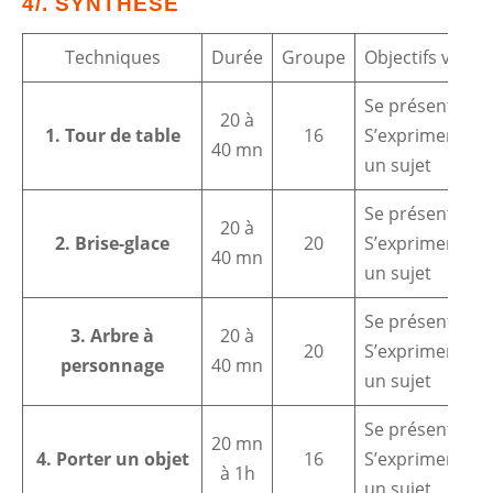
4/. SYNTHÈSE
Techniques
Durée
Groupe
Objectifs visés
Se présenter
20 à
1. Tour de table
16
S’exprimer sur
40 mn
un sujet
Se présenter
20 à
2. Brise-glace
20
S’exprimer sur
40 mn
un sujet
Se présenter
3. Arbre à
20 à
20
S’exprimer sur
personnage
40 mn
un sujet
Se présenter
20 mn
4. Porter un objet
16
S’exprimer sur
à 1h
un sujet