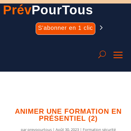
Prév
PourTous
S'abonner en 1 clic
ANIMER UNE FORMATION EN
PRÉSENTIEL (2)
par
prevpourtous
|
Août 30, 2023
|
Formation sécurité