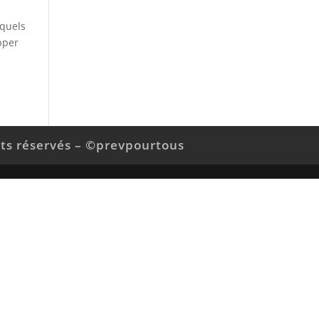
xquels
pper
its réservés – ©prevpourtous