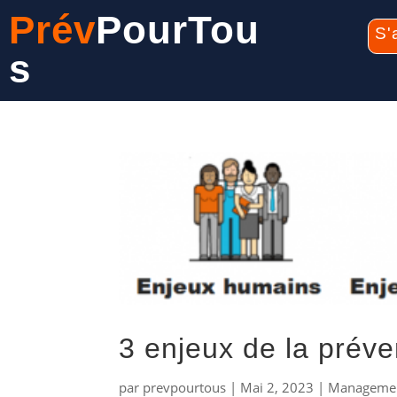
Prév
PourTou
S'
s
3 enjeux de la préve
par
prevpourtous
|
Mai 2, 2023
|
Management