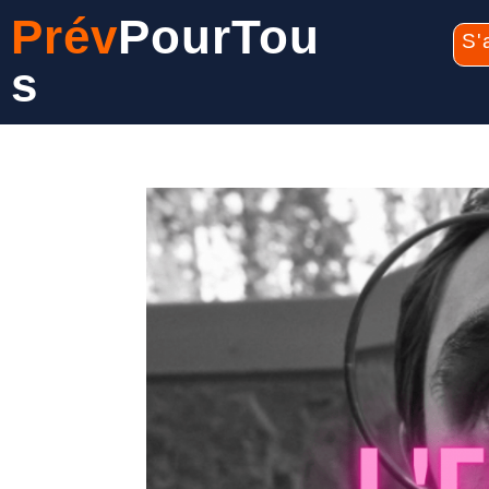
Prév
PourTou
S'
s