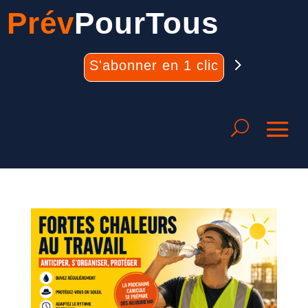
Prév
PourTous
S'abonner en 1 clic